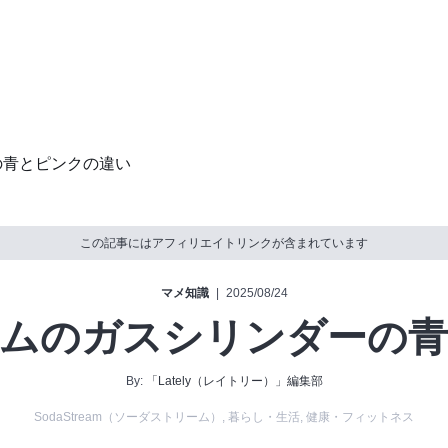
の青とピンクの違い
この記事にはアフィリエイトリンクが含まれています
マメ知識
|
2025/08/24
ムのガスシリンダーの
By:
「Lately（レイトリー）」編集部
SodaStream（ソーダストリーム）
,
暮らし・生活
,
健康・フィットネス