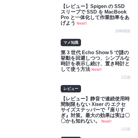
【レビュー】Spigen の SSD
スリーブで SSD を MacBook
Pro と一体化して作業効率をあ
げよう
New!!
20時間前
マメ知識
第 3 世代 Echo Show 5 で謎の
挙動を回避しつつ、シンプルな
時計を表示し続け、置き時計と
して使う方法
New!!
1日前
レビュー
【レビュー】静音で連続使用時
間制限もない Xiser の エクセ
サイズステッパーで『座りす
ぎ』対策。最大の効果は実は〇
〇かも知れない。
New!!
1日前