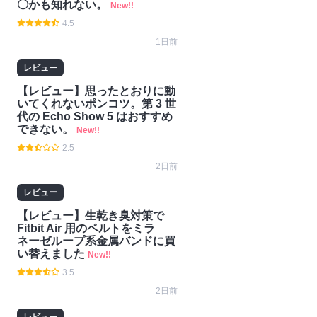
〇かも知れない。
New!!
4.5
1日前
レビュー
【レビュー】思ったとおりに動
いてくれないポンコツ。第 3 世
代の Echo Show 5 はおすすめ
できない。
New!!
2.5
2日前
レビュー
【レビュー】生乾き臭対策で
Fitbit Air 用のベルトをミラ
ネーゼループ系金属バンドに買
い替えました
New!!
3.5
2日前