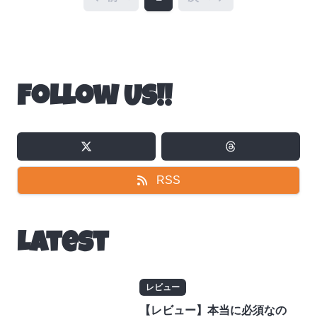
ら
ト
メ
ー
知
ム
ー
ュ
せ
運
モ
ス
識
ト
ー
営
ト
の
イ
裏
ン
側
プ
Follow Us!!
レ
ッ
シ
ョ
ン
RSS
Latest
レビュー
【レビュー】本当に必須なの