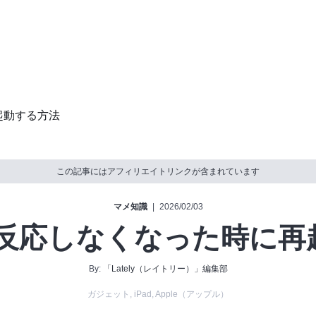
再起動する方法
この記事にはアフィリエイトリンクが含まれています
マメ知識
|
2026/02/03
ro が反応しなくなった時に
By:
「Lately（レイトリー）」編集部
ガジェット
,
iPad
,
Apple（アップル）