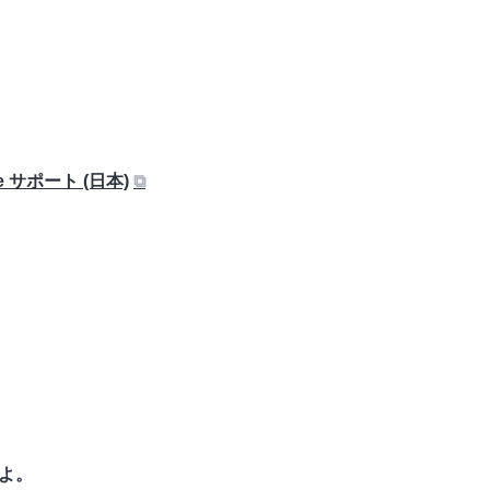
 サポート (日本)
⧉
るよ。