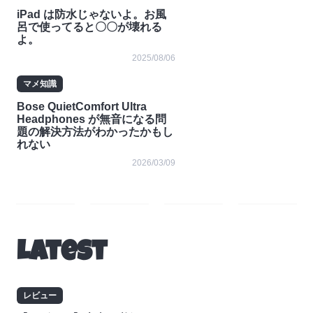
iPad は防水じゃないよ。お風
呂で使ってると〇〇が壊れる
よ。
2025/08/06
マメ知識
Bose QuietComfort Ultra
Headphones が無音になる問
題の解決方法がわかったかもし
れない
2026/03/09
レ
コラ
ニュ
お知
ビュ
ム
ース
らせ
Latest
ー
レビュー