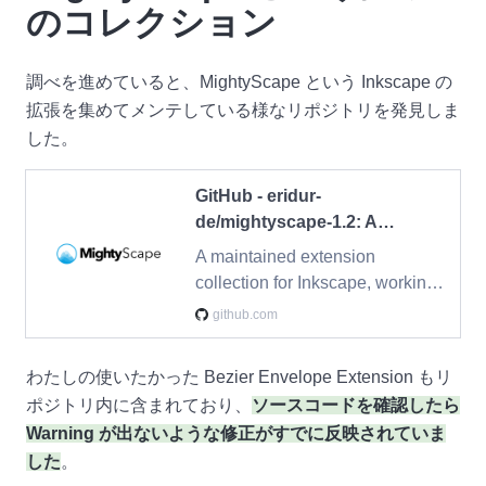
のコレクション
調べを進めていると、MightyScape という Inkscape の
拡張を集めてメンテしている様なリポジトリを発見しま
した。
GitHub - eridur-
de/mightyscape-1.2: A
maintained extension
A maintained extension
collection for Inkscape,
collection for Inkscape, working
working on Windows and
on Windows and Linux - eridur-
github.com
Linux
de/mightyscape-1.2
わたしの使いたかった Bezier Envelope Extension もリ
ポジトリ内に含まれており、
ソースコードを確認したら
Warning が出ないような修正がすでに反映されていま
した
。