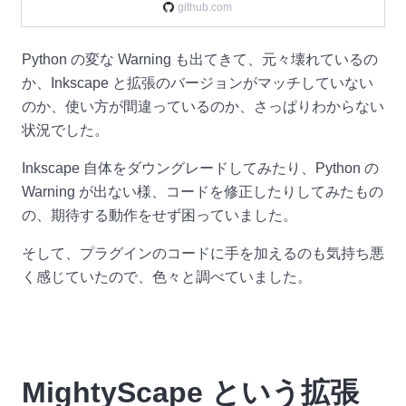
shlomif/Bezier-Envelope-for-
github.com
Inkscape development by
creating an account on GitHub.
Python の変な Warning も出てきて、元々壊れているの
か、Inkscape と拡張のバージョンがマッチしていない
のか、使い方が間違っているのか、さっぱりわからない
状況でした。
Inkscape 自体をダウングレードしてみたり、Python の
Warning が出ない様、コードを修正したりしてみたもの
の、期待する動作をせず困っていました。
そして、プラグインのコードに手を加えるのも気持ち悪
く感じていたので、色々と調べていました。
MightyScape という拡張