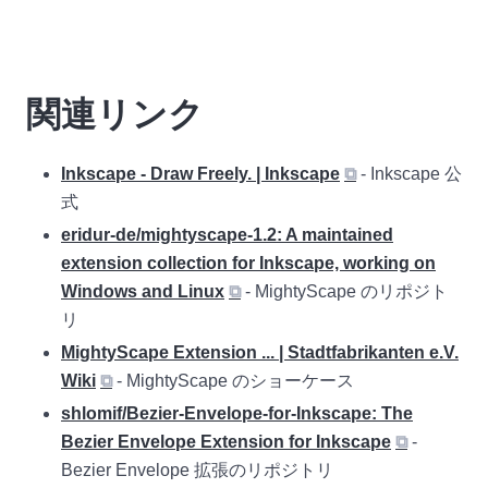
関連リンク
Inkscape - Draw Freely. | Inkscape
⧉
- Inkscape 公
式
eridur-de/mightyscape-1.2: A maintained
extension collection for Inkscape, working on
Windows and Linux
⧉
- MightyScape のリポジト
リ
MightyScape Extension ... | Stadtfabrikanten e.V.
Wiki
⧉
- MightyScape のショーケース
shlomif/Bezier-Envelope-for-Inkscape: The
Bezier Envelope Extension for Inkscape
⧉
-
Bezier Envelope 拡張のリポジトリ