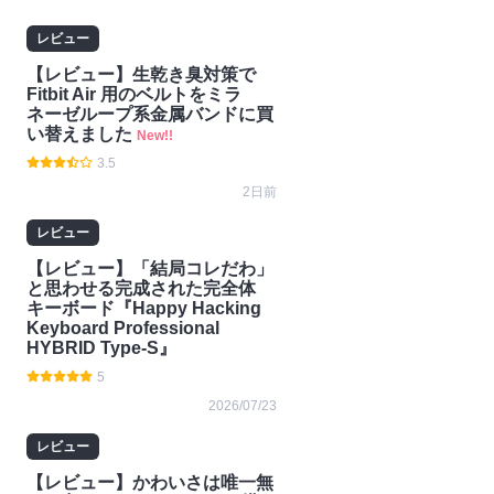
#ガ
#技
#ゲー
#Nint
ジェ
術・
ム
endo
レビュー
ット
開発
Switc
【レビュー】生乾き臭対策で
h2
Fitbit Air 用のベルトをミラ
ネーゼループ系金属バンドに買
い替えました
New!!
3.5
2日前
レビュー
【レビュー】「結局コレだわ」
と思わせる完成された完全体
キーボード『Happy Hacking
Keyboard Professional
HYBRID Type-S』
5
2026/07/23
レビュー
【レビュー】かわいさは唯一無