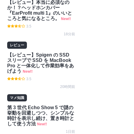
【レビュー】本当に必須なの
か！？ヘッドホンカバー
『EarProfit multi 1』のいいと
ころと気になるところ。
New!!
3.5
18分前
レビュー
【レビュー】Spigen の SSD
スリーブで SSD を MacBook
Pro と一体化して作業効率をあ
げよう
New!!
3.5
20時間前
マメ知識
第 3 世代 Echo Show 5 で謎の
挙動を回避しつつ、シンプルな
時計を表示し続け、置き時計と
して使う方法
New!!
1日前