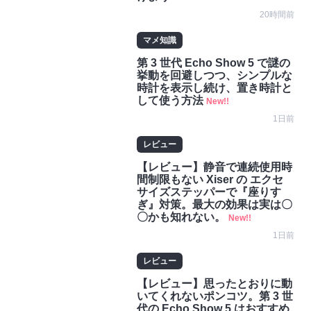
20時間前
マメ知識
第 3 世代 Echo Show 5 で謎の
挙動を回避しつつ、シンプルな
時計を表示し続け、置き時計と
して使う方法
New!!
1日前
レビュー
【レビュー】静音で連続使用時
間制限もない Xiser の エクセ
サイズステッパーで『座りす
ぎ』対策。最大の効果は実は〇
〇かも知れない。
New!!
1日前
レビュー
【レビュー】思ったとおりに動
いてくれないポンコツ。第 3 世
代の Echo Show 5 はおすすめ