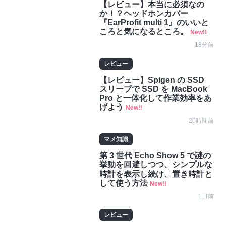
【レビュー】本当に必須なの
か！？ヘッドホンカバー
『EarProfit multi 1』のいいと
ころと気になるところ。
New!!
18分前
レビュー
【レビュー】Spigen の SSD
スリーブで SSD を MacBook
Pro と一体化して作業効率をあ
げよう
New!!
20時間前
マメ知識
第 3 世代 Echo Show 5 で謎の
挙動を回避しつつ、シンプルな
時計を表示し続け、置き時計と
して使う方法
New!!
1日前
レビュー