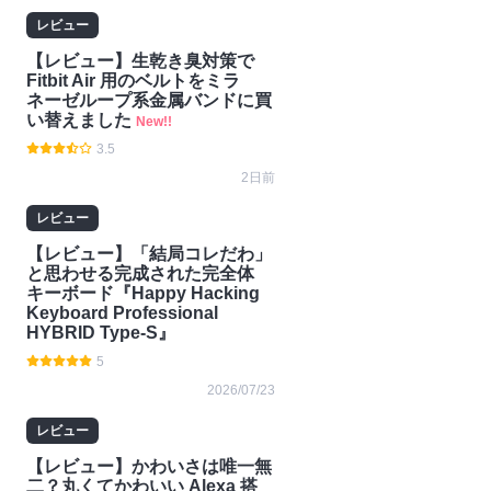
ジェ
術・
ム
endo
レビュー
ット
開発
Switc
【レビュー】生乾き臭対策で
h2
Fitbit Air 用のベルトをミラ
ネーゼループ系金属バンドに買
い替えました
New!!
3.5
2日前
レビュー
【レビュー】「結局コレだわ」
と思わせる完成された完全体
キーボード『Happy Hacking
Keyboard Professional
HYBRID Type-S』
5
2026/07/23
レビュー
【レビュー】かわいさは唯一無
二？丸くてかわいい Alexa 搭