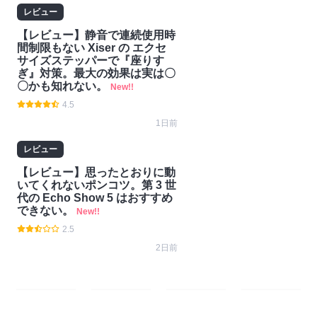
レビュー
【レビュー】静音で連続使用時
間制限もない Xiser の エクセ
サイズステッパーで『座りす
ぎ』対策。最大の効果は実は〇
〇かも知れない。
New!!
4.5
1日前
レビュー
【レビュー】思ったとおりに動
いてくれないポンコツ。第 3 世
代の Echo Show 5 はおすすめ
できない。
New!!
2.5
2日前
#ガ
#技
#ゲー
#Nint