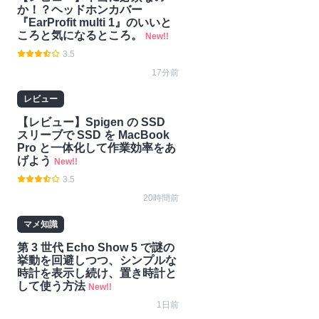
か！？ヘッドホンカバー
『EarProfit multi 1』のいいと
ころと気になるところ。
New!!
3.5
17分前
レビュー
【レビュー】Spigen の SSD
スリーブで SSD を MacBook
Pro と一体化して作業効率をあ
げよう
New!!
3.5
20時間前
マメ知識
第 3 世代 Echo Show 5 で謎の
挙動を回避しつつ、シンプルな
時計を表示し続け、置き時計と
して使う方法
New!!
1日前