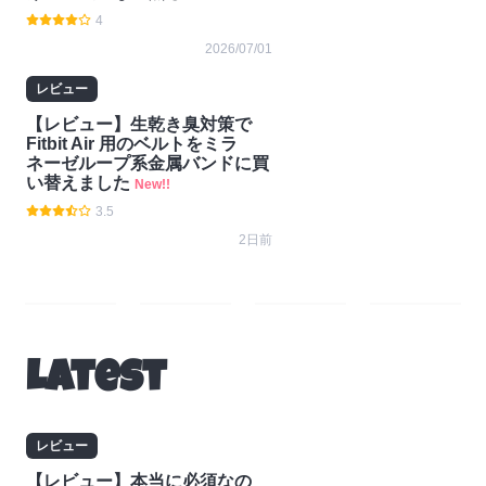
4
2026/07/01
レビュー
【レビュー】生乾き臭対策で
Fitbit Air 用のベルトをミラ
ネーゼループ系金属バンドに買
い替えました
New!!
3.5
2日前
レ
コラ
ニュ
お知
ビュ
ム
ース
らせ
Latest
ー
レビュー
【レビュー】本当に必須なの