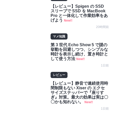
【レビュー】Spigen の SSD
スリーブで SSD を MacBook
Pro と一体化して作業効率をあ
げよう
New!!
20時間前
マメ知識
第 3 世代 Echo Show 5 で謎の
挙動を回避しつつ、シンプルな
時計を表示し続け、置き時計と
して使う方法
New!!
1日前
レビュー
【レビュー】静音で連続使用時
間制限もない Xiser の エクセ
サイズステッパーで『座りす
ぎ』対策。最大の効果は実は〇
〇かも知れない。
New!!
1日前