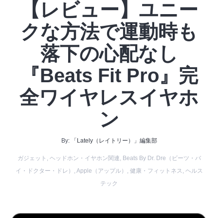
【レビュー】ユニー
クな方法で運動時も
落下の心配なし
『Beats Fit Pro』完
全ワイヤレスイヤホ
ン
By:
「Lately（レイトリー）」編集部
ガジェット
,
ヘッドホン・イヤホン関連
,
Beats By Dr. Dre（ビーツ・バ
イ・ドクター・ドレ）
,
Apple（アップル）
,
健康・フィットネス
,
ヘルス
テック