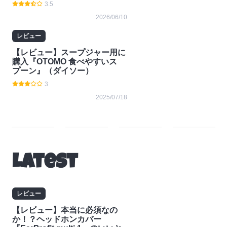
3.5
2026/06/10
レビュー
【レビュー】スープジャー用に
購入『OTOMO 食べやすいス
プーン』（ダイソー）
3
2025/07/18
レ
コラ
ニュ
お知
ビュ
ム
ース
らせ
Latest
ー
レビュー
【レビュー】本当に必須なの
か！？ヘッドホンカバー