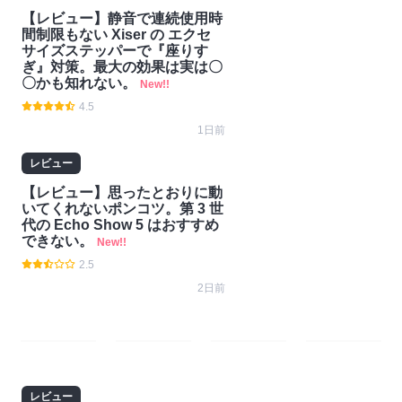
【レビュー】静音で連続使用時
間制限もない Xiser の エクセ
サイズステッパーで『座りす
ぎ』対策。最大の効果は実は〇
〇かも知れない。
New!!
4.5
1日前
レビュー
【レビュー】思ったとおりに動
いてくれないポンコツ。第 3 世
代の Echo Show 5 はおすすめ
できない。
New!!
2.5
2日前
#ガ
#技
#ゲー
#Nint
ジェ
術・
ム
endo
レビュー