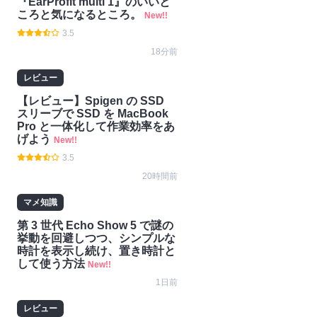
『EarProfit multi 1』のいいと
ころと気になるところ。
New!!
3.5
18分前
レビュー
【レビュー】Spigen の SSD
スリーブで SSD を MacBook
Pro と一体化して作業効率をあ
げよう
New!!
3.5
20時間前
マメ知識
第 3 世代 Echo Show 5 で謎の
挙動を回避しつつ、シンプルな
時計を表示し続け、置き時計と
して使う方法
New!!
1日前
レビュー