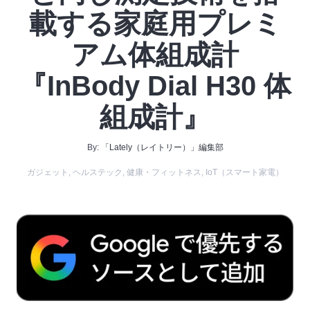
載する家庭用プレミ
アム体組成計
『InBody Dial H30 体
組成計』
By:
「Lately（レイトリー）」編集部
ガジェット
,
ヘルステック
,
健康・フィットネス
,
IoT（スマート家電）