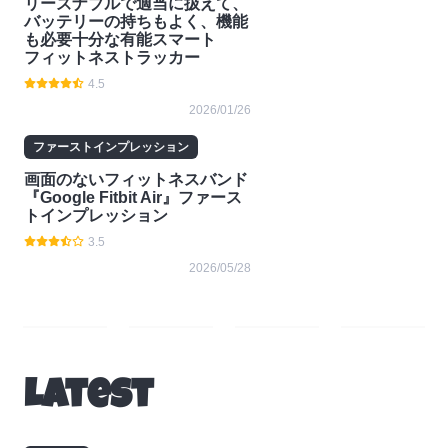
リーズナブルで適当に扱えて、
バッテリーの持ちもよく、機能
も必要十分な有能スマート
フィットネストラッカー
4.5
2026/01/26
ファーストインプレッション
画面のないフィットネスバンド
『Google Fitbit Air』ファース
トインプレッション
3.5
2026/05/28
レ
コラ
ニュ
お知
ビュ
ム
ース
らせ
Latest
ー