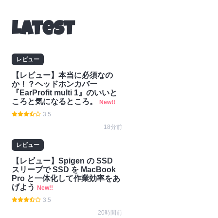
レ
コラ
ニュ
お知
ビュ
ム
ース
らせ
Latest
ー
レビュー
【レビュー】本当に必須なの
か！？ヘッドホンカバー
『EarProfit multi 1』のいいと
ころと気になるところ。
New!!
3.5
18分前
レビュー
【レビュー】Spigen の SSD
スリーブで SSD を MacBook
Pro と一体化して作業効率をあ
げよう
New!!
3.5
20時間前