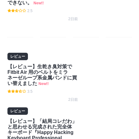
できない。
New!!
2.5
2日前
#ガ
#技
#ゲー
#Nint
ジェ
術・
ム
endo
レビュー
ット
開発
Switc
【レビュー】生乾き臭対策で
h2
Fitbit Air 用のベルトをミラ
ネーゼループ系金属バンドに買
い替えました
New!!
3.5
2日前
レビュー
【レビュー】「結局コレだわ」
と思わせる完成された完全体
キーボード『Happy Hacking
Keyboard Professional