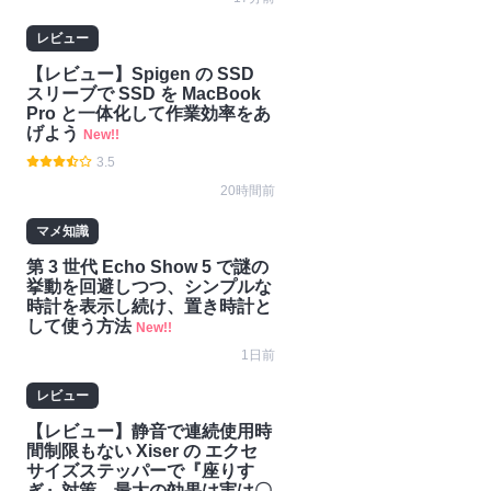
レビュー
【レビュー】Spigen の SSD
スリーブで SSD を MacBook
Pro と一体化して作業効率をあ
げよう
New!!
3.5
20時間前
マメ知識
第 3 世代 Echo Show 5 で謎の
挙動を回避しつつ、シンプルな
時計を表示し続け、置き時計と
して使う方法
New!!
1日前
レビュー
【レビュー】静音で連続使用時
間制限もない Xiser の エクセ
サイズステッパーで『座りす
ぎ』対策。最大の効果は実は〇