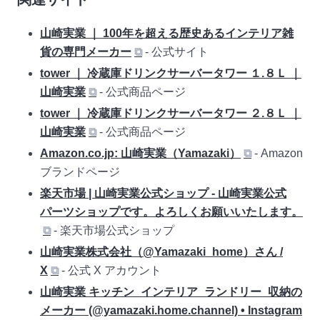
山崎実業 ｜ 100年を超える歴史あるインテリア雑
貨の専門メーカー
⧉
- 公式サイト
tower ｜ 冷蔵庫ドリンクサーバータワー １.８Ｌ ｜
山崎実業
⧉
- 公式商品ページ
tower ｜ 冷蔵庫ドリンクサーバータワー ２.８Ｌ ｜
山崎実業
⧉
- 公式商品ページ
Amazon.co.jp: 山崎実業（Yamazaki）
⧉
- Amazon
ブランドページ
楽天市場 | 山崎実業公式ショップ - 山崎実業公式
パーツショップです。よろしくお願いいたします。
⧉
- 楽天市場公式ショップ
山崎実業株式会社（@Yamazaki_home）さん /
X
⧉
- 公式 X アカウント
山崎実業 キッチン_インテリア_ランドリー_収納の
メーカー (@yamazaki.home.channel) • Instagram