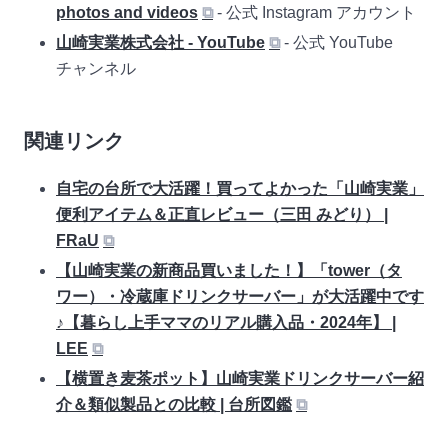
photos and videos
⧉
- 公式 Instagram アカウント
山崎実業株式会社 - YouTube
⧉
- 公式 YouTube
チャンネル
関連リンク
自宅の台所で大活躍！買ってよかった「山崎実業」
便利アイテム＆正直レビュー（三田 みどり） |
FRaU
⧉
【山崎実業の新商品買いました！】「tower（タ
ワー）・冷蔵庫ドリンクサーバー」が大活躍中です
♪【暮らし上手ママのリアル購入品・2024年】 |
LEE
⧉
【横置き麦茶ポット】山崎実業ドリンクサーバー紹
介＆類似製品との比較 | 台所図鑑
⧉