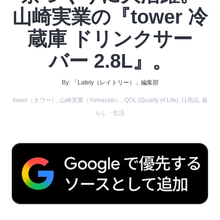
山崎実業の『tower 冷
蔵庫 ドリンクサー
バー 2.8L』。
By:
「Lately（レイトリー）」編集部
tower（タワー）
,
山崎実業（Yamazaki）
,
QOL (Quality of Life)
,
日用品
,
暮
らし・生活