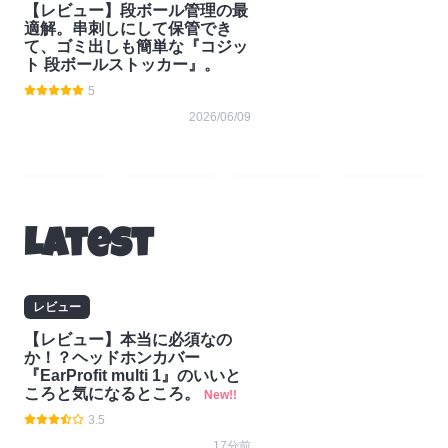
【レビュー】段ボール管理の最
適解。串刺しにして保管でき
て、ゴミ出しも簡単な『コジッ
ト 段ボールストッカー』。
5
2026/06/09
レ
コラ
ニュ
お知
ビュ
ム
ース
らせ
Latest
ー
レビュー
【レビュー】本当に必須なの
か！？ヘッドホンカバー
『EarProfit multi 1』のいいと
ころと気になるところ。
New!!
3.5
17分前