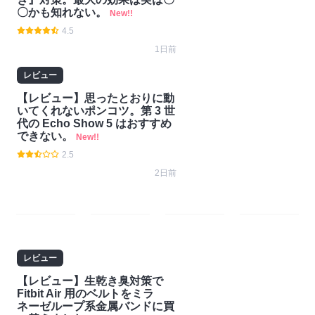
〇かも知れない。
New!!
4.5
1日前
レビュー
【レビュー】思ったとおりに動
いてくれないポンコツ。第 3 世
代の Echo Show 5 はおすすめ
できない。
New!!
2.5
2日前
#ガ
#技
#ゲー
#Nint
ジェ
術・
ム
endo
レビュー
ット
開発
Switc
【レビュー】生乾き臭対策で
h2
Fitbit Air 用のベルトをミラ
ネーゼループ系金属バンドに買