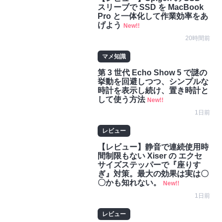
スリーブで SSD を MacBook
Pro と一体化して作業効率をあ
げよう
New!!
20時間前
マメ知識
第 3 世代 Echo Show 5 で謎の
挙動を回避しつつ、シンプルな
時計を表示し続け、置き時計と
して使う方法
New!!
1日前
レビュー
【レビュー】静音で連続使用時
間制限もない Xiser の エクセ
サイズステッパーで『座りす
ぎ』対策。最大の効果は実は〇
〇かも知れない。
New!!
1日前
レビュー