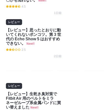
〇かも知れない。
New!!
4.5
1日前
レビュー
【レビュー】思ったとおりに動
いてくれないポンコツ。第 3 世
代の Echo Show 5 はおすすめ
できない。
New!!
2.5
2日前
#ガ
#技
#ゲー
#Nint
ジェ
術・
ム
endo
レビュー
ット
開発
Switc
【レビュー】生乾き臭対策で
h2
Fitbit Air 用のベルトをミラ
ネーゼループ系金属バンドに買
い替えました
New!!