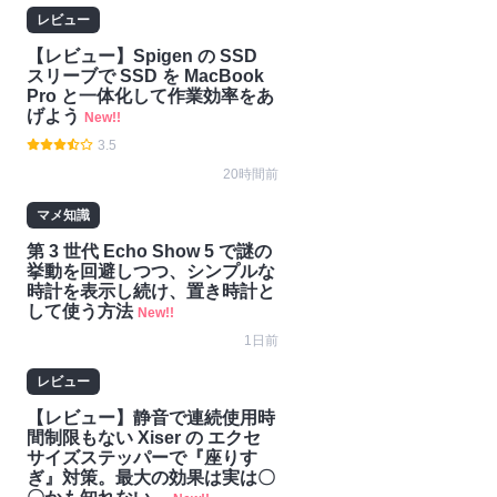
レビュー
【レビュー】Spigen の SSD
スリーブで SSD を MacBook
Pro と一体化して作業効率をあ
げよう
New!!
3.5
20時間前
マメ知識
第 3 世代 Echo Show 5 で謎の
挙動を回避しつつ、シンプルな
時計を表示し続け、置き時計と
して使う方法
New!!
1日前
レビュー
【レビュー】静音で連続使用時
間制限もない Xiser の エクセ
サイズステッパーで『座りす
ぎ』対策。最大の効果は実は〇