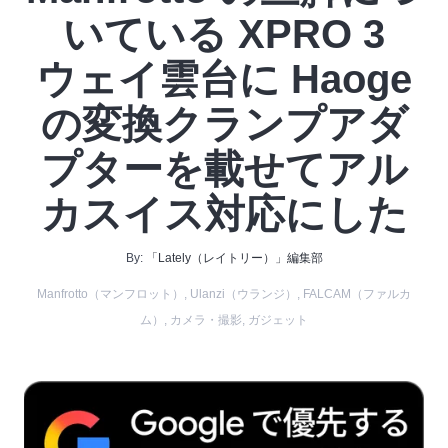
いている XPRO 3
ウェイ雲台に Haoge
の変換クランプアダ
プターを載せてアル
カスイス対応にした
By:
「Lately（レイトリー）」編集部
Manfrotto（マンフロット）
,
Ulanzi（ウランジ）
,
FALCAM（ファルカ
ム）
,
カメラ・撮影
,
ガジェット