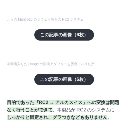
元々の Manfrotto の 3 ウェイ雲台の RC2 システム
この記事の画像（
6
枚）
今回購入した Haoge の変換アダプターを雲台にハメた所
この記事の画像（
6
枚）
目的であった『RC2 → アルカスイス』への変換は問題
なく行うことができて
、本製品が RC2 のシステムに
しっかりと固定され、グラつきなどもありません
。