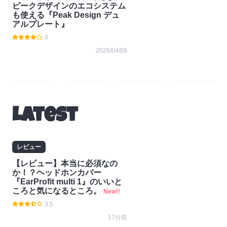
ピークデザインのエコシステム
も使える『Peak Design デュ
アルプレート』
4
2026/04/09
レ
コラ
ニュ
お知
ビュ
ム
ース
らせ
Latest
ー
レビュー
【レビュー】本当に必須なの
か！？ヘッドホンカバー
『EarProfit multi 1』のいいと
ころと気になるところ。
New!!
3.5
17分前