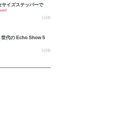
クセサイズステッパーで
ew!!
1日前
 Echo Show 5
2日前