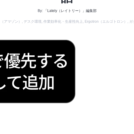
By:
「Lately（レイトリー）」編集部
on（アマゾン）
,
デスク環境
,
作業効率化・生産性向上
,
Ergotron（エルゴトロン）
,
ガ