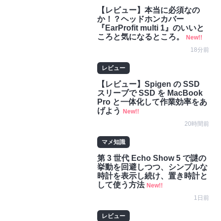
【レビュー】本当に必須なの
か！？ヘッドホンカバー
『EarProfit multi 1』のいいと
ころと気になるところ。
New!!
18分前
レビュー
【レビュー】Spigen の SSD
スリーブで SSD を MacBook
Pro と一体化して作業効率をあ
げよう
New!!
20時間前
マメ知識
第 3 世代 Echo Show 5 で謎の
挙動を回避しつつ、シンプルな
時計を表示し続け、置き時計と
して使う方法
New!!
1日前
レビュー