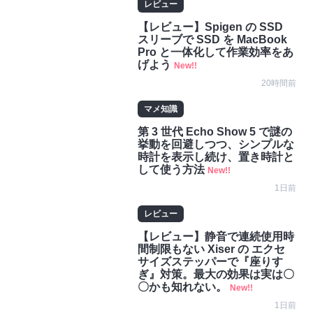
レビュー
【レビュー】Spigen の SSD
スリーブで SSD を MacBook
Pro と一体化して作業効率をあ
げよう
New!!
20時間前
マメ知識
第 3 世代 Echo Show 5 で謎の
挙動を回避しつつ、シンプルな
時計を表示し続け、置き時計と
して使う方法
New!!
1日前
レビュー
【レビュー】静音で連続使用時
間制限もない Xiser の エクセ
サイズステッパーで『座りす
ぎ』対策。最大の効果は実は〇
〇かも知れない。
New!!
1日前