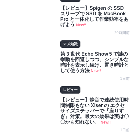
【レビュー】Spigen の SSD
スリーブで SSD を MacBook
Pro と一体化して作業効率をあ
げよう
New!!
20時間前
マメ知識
第 3 世代 Echo Show 5 で謎の
挙動を回避しつつ、シンプルな
時計を表示し続け、置き時計と
して使う方法
New!!
1日前
レビュー
【レビュー】静音で連続使用時
間制限もない Xiser の エクセ
サイズステッパーで『座りす
ぎ』対策。最大の効果は実は〇
〇かも知れない。
New!!
1日前