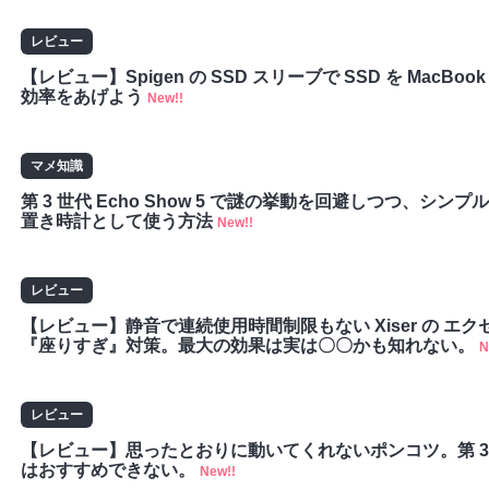
レビュー
【レビュー】Spigen の SSD スリーブで SSD を MacBoo
効率をあげよう
New!!
マメ知識
第 3 世代 Echo Show 5 で謎の挙動を回避しつつ、シ
置き時計として使う方法
New!!
レビュー
【レビュー】静音で連続使用時間制限もない Xiser の エ
『座りすぎ』対策。最大の効果は実は〇〇かも知れない。
N
レビュー
【レビュー】思ったとおりに動いてくれないポンコツ。第 3 世代の
はおすすめできない。
New!!