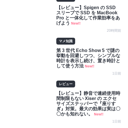
【レビュー】Spigen の SSD
スリーブで SSD を MacBook
Pro と一体化して作業効率をあ
げよう
New!!
20時間前
マメ知識
第 3 世代 Echo Show 5 で謎の
挙動を回避しつつ、シンプルな
時計を表示し続け、置き時計と
して使う方法
New!!
1日前
レビュー
【レビュー】静音で連続使用時
間制限もない Xiser の エクセ
サイズステッパーで『座りす
ぎ』対策。最大の効果は実は〇
〇かも知れない。
New!!
1日前