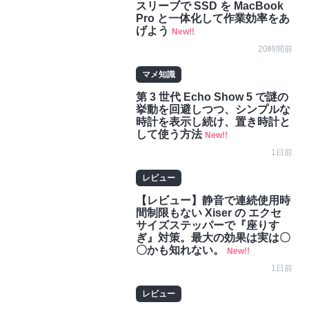
スリーブで SSD を MacBook
Pro と一体化して作業効率をあ
げよう
New!!
20時間前
マメ知識
第 3 世代 Echo Show 5 で謎の
挙動を回避しつつ、シンプルな
時計を表示し続け、置き時計と
して使う方法
New!!
1日前
レビュー
【レビュー】静音で連続使用時
間制限もない Xiser の エクセ
サイズステッパーで『座りす
ぎ』対策。最大の効果は実は〇
〇かも知れない。
New!!
1日前
レビュー