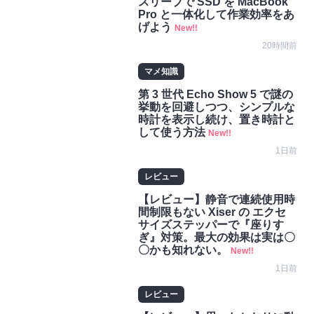
スリーブで SSD を MacBook
Pro と一体化して作業効率をあ
げよう
New!!
20時間前
マメ知識
第 3 世代 Echo Show 5 で謎の
挙動を回避しつつ、シンプルな
時計を表示し続け、置き時計と
して使う方法
New!!
1日前
レビュー
【レビュー】静音で連続使用時
間制限もない Xiser の エクセ
サイズステッパーで『座りす
ぎ』対策。最大の効果は実は〇
〇かも知れない。
New!!
1日前
レビュー